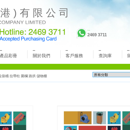
 港 ) 有 限 公 司
COMPANY LIMITED
WhatsApp
2469 3711
產品彩冊
關於我們
客戶服務
查詢庫
垃圾桶
拉帶柱
圍欄
路拱
儲物櫃