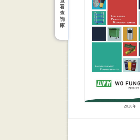
查
看
查
詢
庫
2018年